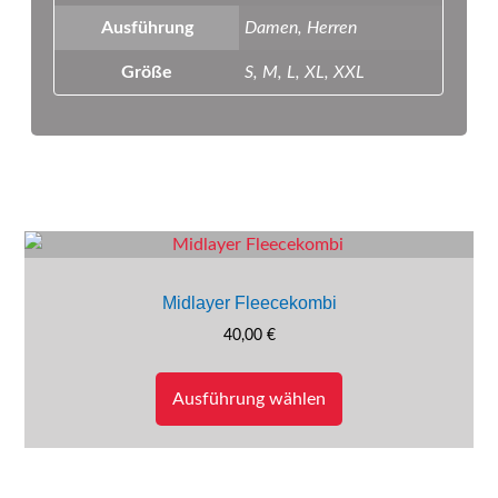
Ausführung
Damen, Herren
Größe
S, M, L, XL, XXL
Das könnte dir auch gefallen …
Midlayer Fleecekombi
40,00
€
Dieses
Produkt
Ausführung wählen
weist
mehrere
Varianten