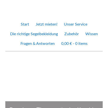
Start
Jetzt mieten!
Unser Service
Die richtige Segelbekleidung
Zubehör
Wissen
Fragen & Antworten
0,00 € -
0 items
Baselayer Thermowäsche Kombi