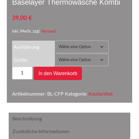
Baselayer Thermowäsche Kombi
39,00
€
inkl. MwSt. zzgl.
Versand
Ausführung
Größe
Baselayer
In den Warenkorb
Thermowäsche
Kombi
Menge
Artikelnummer:
BL-CFP
Kategorie:
Kaufartikel
Beschreibung
Zusätzliche Informationen