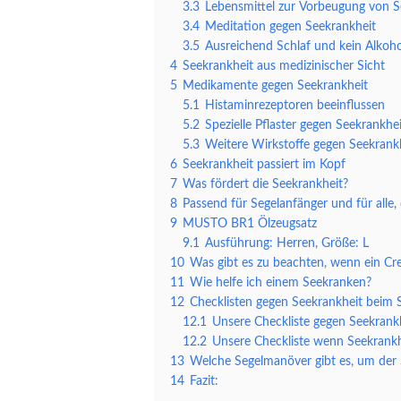
3.3
Lebensmittel zur Vorbeugung von S
3.4
Meditation gegen Seekrankheit
3.5
Ausreichend Schlaf und kein Alkoho
4
Seekrankheit aus medizinischer Sicht
5
Medikamente gegen Seekrankheit
5.1
Histaminrezeptoren beeinflussen
5.2
Spezielle Pflaster gegen Seekrankhei
5.3
Weitere Wirkstoffe gegen Seekrank
6
Seekrankheit passiert im Kopf
7
Was fördert die Seekrankheit?
8
Passend für Segelanfänger und für alle,
9
MUSTO BR1 Ölzeugsatz
9.1
Ausführung: Herren, Größe: L
10
Was gibt es zu beachten, wenn ein Cr
11
Wie helfe ich einem Seekranken?
12
Checklisten gegen Seekrankheit beim 
12.1
Unsere Checkliste gegen Seekrank
12.2
Unsere Checkliste wenn Seekrankhe
13
Welche Segelmanöver gibt es, um der
14
Fazit: