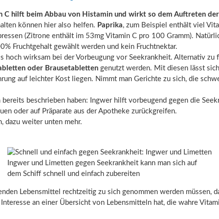
n C hilft beim Abbau von Histamin und wirkt so dem Auftreten de
halten können hier also helfen.
Paprika
, zum Beispiel enthält viel V
spressen (Zitrone enthält im 53mg Vitamin C pro 100 Gramm). Natürl
100% Fruchtgehalt gewählt werden und kein Fruchtnektar.
als hoch wirksam bei der Vorbeugung vor Seekrankheit. Alternativ 
abletten oder Brausetabletten
genutzt werden. Mit diesen lässt sich
rung auf leichter Kost liegen. Nimmt man Gerichte zu sich, die schwe
n bereits beschrieben haben: Ingwer hilft vorbeugend gegen die Seekr
uen oder auf Präparate aus der Apotheke zurückgreifen.
, dazu weiter unten mehr.
Ingwer und Limetten gegen Seekrankheit kann man sich auf
dem Schiff schnell und einfach zubereiten
echenden Lebensmittel rechtzeitig zu sich genommen werden müssen, 
eresse an einer Übersicht von Lebensmitteln hat, die wahre Vitam