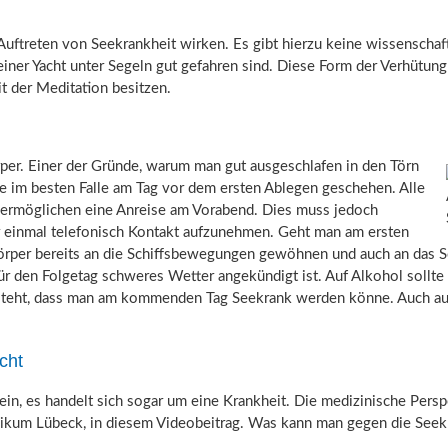
uftreten von Seekrankheit wirken. Es gibt hierzu keine wissenschaft
einer Yacht unter Segeln gut gefahren sind. Diese Form der Verhütun
it der Meditation besitzen.
rper. Einer der Gründe, warum man gut ausgeschlafen in den Törn
lte im besten Falle am Tag vor dem ersten Ablegen geschehen. Alle
 ermöglichen eine Anreise am Vorabend. Dies muss jedoch
r einmal telefonisch Kontakt aufzunehmen. Geht man am ersten
Körper bereits an die Schiffsbewegungen gewöhnen und auch an das Sch
r den Folgetag schweres Wetter angekündigt ist. Auf Alkohol sollte 
besteht, dass man am kommenden Tag Seekrank werden könne. Auch auf
cht
nein, es handelt sich sogar um eine Krankheit. Die medizinische Persp
inikum Lübeck, in diesem Videobeitrag. Was kann man gegen die Seek