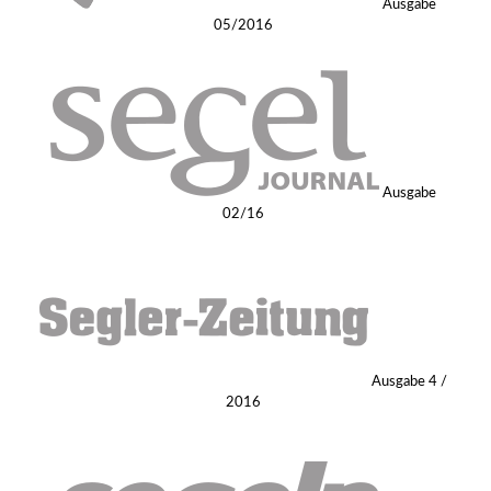
Ausgabe
Produktseite
05/2016
gewählt
werden
Ausgabe
02/16
Ausgabe 4 /
2016