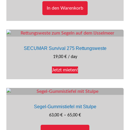
auf
In den Warenkorb
der
Produktseite
gewählt
werden
SECUMAR Survival 275 Rettungsweste
19,00
€
/ day
Jetzt mieten!
Segel-Gummistiefel mit Stulpe
Preisspanne:
63,00
€
–
65,00
€
63,00 €
Dieses
bis